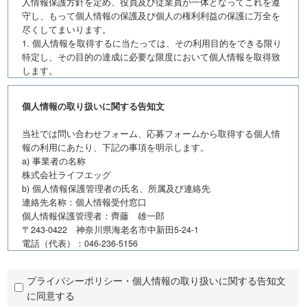
人情報保護方針を定め、役員及び従業員が一体となってこれを遵
守し、もって個人情報の保護及び個人の権利利益の保護に万全を
尽くしてまいります。
1. 個人情報を取得するに当たっては、その利用目的をできる限り
特定し、その目的の達成に必要な限度において個人情報を取得致
します。
2. 個人情報を、本人から直接、書面によって取得する場合には、
弊社名、個人情報保護管理者名及び連絡先、利用目的等をお知ら
個人情報の取り扱いに関する告知文
せした上で、必要な範囲で個人情報を取得致します。
3. 個人情報の利用は、本人が同意を与えた利用目的の範囲内で行
当社では問い合わせフォーム、応募フォームから取得する個人情
います。また、目的外利用を行わないため、必要な対策を講じる
報の利用にあたり、下記の事項を明示します。
手順を確立し、実施致します。
a) 事業者の名称
4. 保有する個人情報を適切な方法で管理し、本人の同意なしに第
株式会社ライフエッグ
三者に開示・提供致しません。
b) 個人情報保護管理者の氏名、所属及び連絡先
5. 保有する個人情報を利用目的に応じた必要な範囲内において、
連絡先名称：個人情報受付窓口
正確、かつ、最新の状態で管理し、個人情報の漏えい、滅失又は
個人情報保護管理者：齊藤 雄一郎
毀損などのおそれに対して、合理的な安全対策を講じ、予防並び
〒243-0422 神奈川県海老名市中新田5-24-1
に是正に努めます。
電話（代表）：046-236-5156
6. 個人情報の処理を外部へ委託する場合は、漏えいや第三者への
c) 個人情報の利用目的
提供を行わない等を契約により義務づけ、委託先に対する適切な
・問い合わせフォーム
管理を実施致します。
プライバシーポリシー・個人情報の取り扱いに関する告知文
∟当社へのお問い合わせについてのご回答及びご連絡のため
7. 保有する個人情報についての苦情・相談は、弊社の問合せ窓口
に同意する
・応募フォーム
に連絡頂くことにより、これに対応致します。