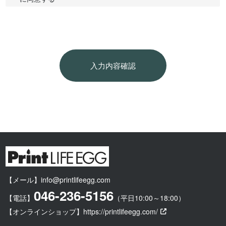
・応募フォーム
に連絡頂くことにより、これに対応致します。
∟従業員の採用募集のため
8. 個人情報の取扱いに関する法令、国が定める指針その他の規範
d) 個人情報を第三者に提供する場合
を遵守致します。
当社は、法令等による場合を除き、本人の同意を得ずに当フォー
9. 個人情報保護マネジメントシステムを定め、これを定期的に見
ムにてご提供いただく個人情報を第三者に提供することはありま
直し、継続的に改善致します。
せん。
制定日：2021年1月8日
e) 個人情報の取扱いの委託を行う場合
株式会社ライフエッグ
当フォームから取得する個人情報については、外部のサーバを利
代表取締役 東海林 春男
用し管理を行っております。外部委託先については個人情報保護
個人情報保護方針についてのお問合せ先
の観点から委託先としての選定評価を実施しています。
株式会社ライフエッグ 個人情報相談受付窓口
f) 個人情報の開示等の請求について
〒243-0422
当社は、保有個人情報について、利用目的の通知、開示、訂正、
神奈川県海老名市中新田5-24-1
追加又は削除、利用の停止、消去又は第三者への提供の停止を求
電話：046-236-5156
められた場合は、これに応じます。その場合の問い合わせ窓口
は、上記個人情報保護管理者です。
g) 個人情報の提供の任意性
個人情報の提供は任意です。ご提供いただけない場合は、お問い
合わせについて正確なご回答を行うことができない可能性があり
【メール】
info@printlifeegg.com
ます。
046-236-5156
h) 自動的な情報の取得
【電話】
（平日10:00～18:00）
当社では、ご本人様が容易に認識できない方法(CookieやWebビー
【オンラインショップ】
https://printlifeegg.com/
コン等)で個人情報を取得することは一切致しません。
制定日：2021年1月8日