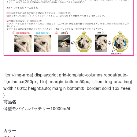
.item-img-area{ display:grid; grid-template-columns:repeat(auto-
fit,minmax(250px, 1fr)); margin-bottom:50px; } .item-img-area img{
width:100%; height:auto; margin-bottom:0; border: solid 1px #eee;
}
商品名
薄型モバイルバッテリー10000mAh
カラー