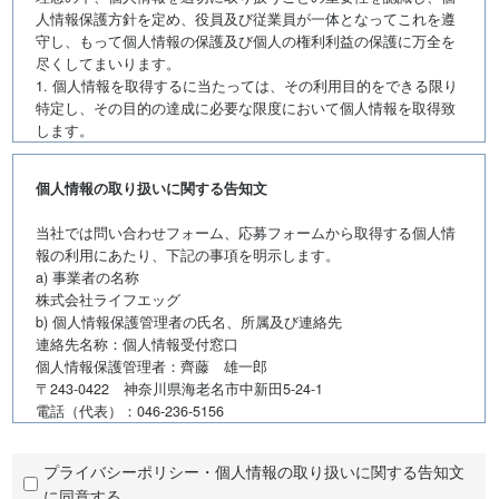
人情報保護方針を定め、役員及び従業員が一体となってこれを遵
守し、もって個人情報の保護及び個人の権利利益の保護に万全を
尽くしてまいります。
1. 個人情報を取得するに当たっては、その利用目的をできる限り
特定し、その目的の達成に必要な限度において個人情報を取得致
します。
2. 個人情報を、本人から直接、書面によって取得する場合には、
弊社名、個人情報保護管理者名及び連絡先、利用目的等をお知ら
個人情報の取り扱いに関する告知文
せした上で、必要な範囲で個人情報を取得致します。
3. 個人情報の利用は、本人が同意を与えた利用目的の範囲内で行
当社では問い合わせフォーム、応募フォームから取得する個人情
います。また、目的外利用を行わないため、必要な対策を講じる
報の利用にあたり、下記の事項を明示します。
手順を確立し、実施致します。
a) 事業者の名称
4. 保有する個人情報を適切な方法で管理し、本人の同意なしに第
株式会社ライフエッグ
三者に開示・提供致しません。
b) 個人情報保護管理者の氏名、所属及び連絡先
5. 保有する個人情報を利用目的に応じた必要な範囲内において、
連絡先名称：個人情報受付窓口
正確、かつ、最新の状態で管理し、個人情報の漏えい、滅失又は
個人情報保護管理者：齊藤 雄一郎
毀損などのおそれに対して、合理的な安全対策を講じ、予防並び
〒243-0422 神奈川県海老名市中新田5-24-1
に是正に努めます。
電話（代表）：046-236-5156
6. 個人情報の処理を外部へ委託する場合は、漏えいや第三者への
c) 個人情報の利用目的
提供を行わない等を契約により義務づけ、委託先に対する適切な
・問い合わせフォーム
管理を実施致します。
プライバシーポリシー・個人情報の取り扱いに関する告知文
∟当社へのお問い合わせについてのご回答及びご連絡のため
7. 保有する個人情報についての苦情・相談は、弊社の問合せ窓口
に同意する